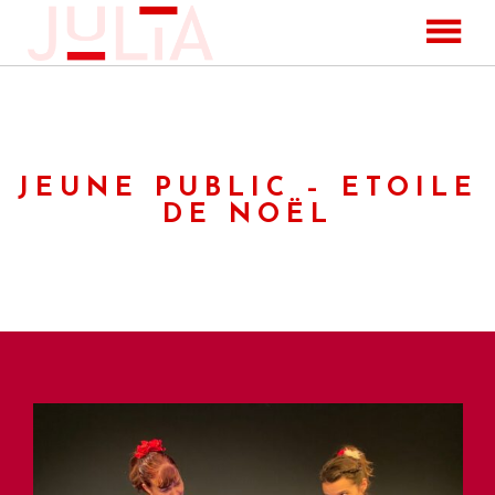
BIO
JULIA O – CLUMSY CATS
SPECTACLES
JEUNE PUBLIC – ETOILE
Julia O – Clumsy Cats
DE NOËL
Louve
Orenda
Jeune public – Némo nomade
Jeune public – C’est Moi qui décide
Jeune public – Tourne, tourne la terre
Jeune public – Etoile de noël
PHOTOS